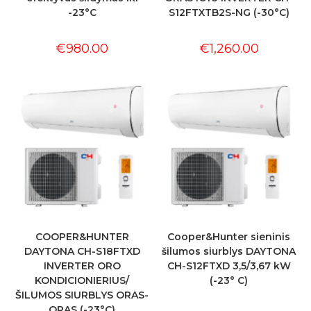
-23°C
S12FTXTB2S-NG (-30°C)
€
980.00
€
1,260.00
COOPER&HUNTER
Cooper&Hunter sieninis
DAYTONA CH-S18FTXD
šilumos siurblys DAYTONA
INVERTER ORO
CH-S12FTXD 3,5/3,67 kW
KONDICIONIERIUS/
(-23° C)
ŠILUMOS SIURBLYS ORAS-
ORAS (-23°C)