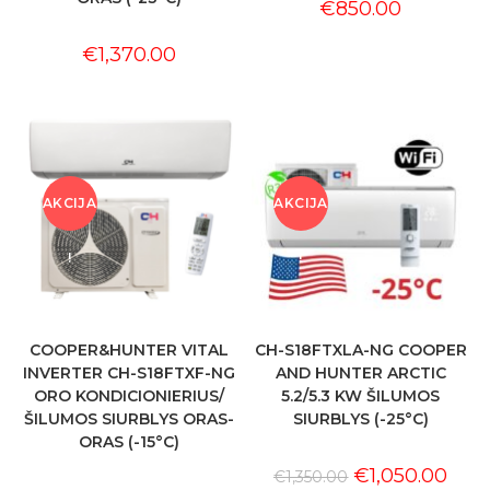
€
850.00
€
1,370.00
AKCIJA
AKCIJA
!
!
COOPER&HUNTER VITAL
CH-S18FTXLA-NG COOPER
INVERTER CH-S18FTXF-NG
AND HUNTER ARCTIC
ORO KONDICIONIERIUS/
5.2/5.3 KW ŠILUMOS
ŠILUMOS SIURBLYS ORAS-
SIURBLYS (-25°C)
ORAS (-15°C)
€
1,050.00
€
1,350.00