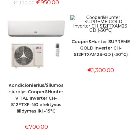
€
950.00
€
1,100.00
Cooper&Hunter SUPREME
GOLD Inverter CH-
S12FTXAM2S-GD (-30°C)
€
1,300.00
Kondicionierius/Šilumos
siurblys Cooper&Hunter
VITAL Inverter CH-
S12FTXF-NG efektyvus
šildymas iki -15°C
€
700.00