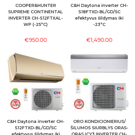
COOPER&HUNTER
C&H Daytona inverter CH-
SUPREME CONTINENTAL
S18FTXD-BL/GD/SC
INVERTER CH-S12FTXAL-
efektyvus šildymas iki
WP (-25°C)
-23°C
€
950.00
€
1,490.00
C&H Daytona inverter CH-
ORO KONDICIONIERIUS/
S12FTXD-BL/GD/SC
ŠILUMOS SIURBLYS ORAS-
efektyvus šildymas iki
ORAS ICY3 INVERTER CH-