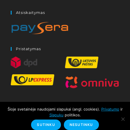
Atsiskaitymas
Pristatymas
Šioje svetainėje naudojami slapukai (angl. cookies).
Privatumo
ir
Slapukų
politikos.
Kontaktai
SUTINKU
NESUTINKU
© VISOS TEISĖS SAUGOMOS MB "ŠALČIO LINIJA"