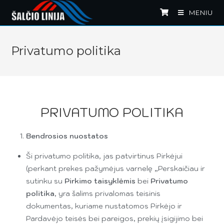
MENIU
Privatumo politika
PRIVATUMO POLITIKA
Bendrosios nuostatos
Ši privatumo politika, jas patvirtinus Pirkėjui
(perkant prekes pažymėjus varnelę „Perskaičiau ir
sutinku su
Pirkimo taisyklėmis
bei
Privatumo
politika
, yra šalims privalomas teisinis
dokumentas, kuriame nustatomos Pirkėjo ir
Pardavėjo teisės bei pareigos, prekių įsigijimo bei