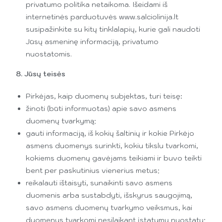
privatumo politika netaikoma. Išeidami iš
internetinės parduotuvės www.salciolinija.lt
susipažinkite su kitų tinklalapių, kurie gali naudoti
Jūsų asmeninę informaciją, privatumo
nuostatomis.
8. Jūsų teisės
Pirkėjas, kaip duomenų subjektas, turi teisę:
žinoti (būti informuotas) apie savo asmens
duomenų tvarkymą;
gauti informaciją, iš kokių šaltinių ir kokie Pirkėjo
asmens duomenys surinkti, kokiu tikslu tvarkomi,
kokiems duomenų gavėjams teikiami ir buvo teikti
bent per paskutinius vienerius metus;
reikalauti ištaisyti, sunaikinti savo asmens
duomenis arba sustabdyti, išskyrus saugojimą,
savo asmens duomenų tvarkymo veiksmus, kai
duomenys tvarkomi nesilaikant įstatymų nuostatų;