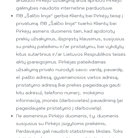
anuliuoti Pirkėjo užsakymą arba apriboti Pirkėjo
galimybes naudotis internetine parduotuve.
MB „Šalčio linija“ gerbia Klientų bei Pirkėjų teisę į
privatumą. MB „Šalčio linija“ tvarko Klientų bei
Pirkėjų asmens duomenis tam, kad apdorotų
prekių užsakymus, išspręstų klausimus, susijusius
su prekių pateikimu ir/ar pristatymu, bei vykdytų
kitus sutartinius ir/ar Lietuvos Respublikos teisės
aktų įpareigojimus. Pirkėjas pateikdamas
užsakymą privalo nurodyti savo: vardą, pavardę,
el. pašto adresą, gyvenamosios vietos adresą,
pristatymo adresą (kai prekes pageidauja gauti
kitu adresu), telefono numerį, mokėjimo
informaciją, įmonės (darbovietės) pavadinimą (jei
pageidaujate pristatymo į darbovietę).
Ne asmeninius Pirkėjo duomenis, t.y. duomenis
susijusius su Pirkėjo įsigytomis prekėmis,
Pardavėjas gali naudoti statistiniais tikslais. Toks