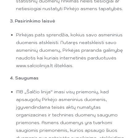
statistinių duomenų rinkimas neleis tiesiogiai ar
netiesiogiai nustatyti Pirkėjo asmens tapatybės.
3. Pasirinkimo laisvė
Pirkėjas pats sprendžia, kokius savo asmeninius
duomenis atskleisti. Nutaręs neatskleisti savo
asmeninių duomenų, Pirkėjas praranda galimybę
naudotis kai kuriais internetinės parduotuvės
www.salciolinija.lt ištekliais.
4. Saugumas
MB „Šalčio linija“ imasi visų priemonių, kad
apsaugotų Pirkėjo asmeninius duomenis,
įgyvendindama teisės aktų numatytas
organizacines ir technines duomenų saugumo
priemones. Asmens duomenys yra tvarkomi
saugiomis priemonėmis, kurios apsaugo šiuos