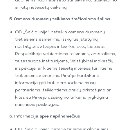
duomenis nuo neteisėto sunaikinimo, atskleidimo
ar kitų neteisėtų veiksmų.
5. Asmens duomenų teikimas trečiosioms šalims
MB „Šalčio linija“ neteikia asmens duomenų
tretiesiems asmenims, išskyrus įstatymų
nustatytais atvejais ir tvarka, pvz., Lietuvos
Respublikoje veikiantiems teismams, antstoliams,
teisėsaugos institucijoms, Valstybinei mokesčių
inspekcijai ar kitiems teisėtą interesą turintiems
tretiesiems asmenims. Pirkėjo kontaktinė
informacija gali būti perduodama mūsų
partneriams, teikiantiems prekių pristatymo ar
kitas su Pirkėjo užsakymo tinkamu įvykdymu
susijusias paslaugas.
6. Informacija apie nepilnamečius
MB „Šalčio linija“ pataria tėvams ir globėjams