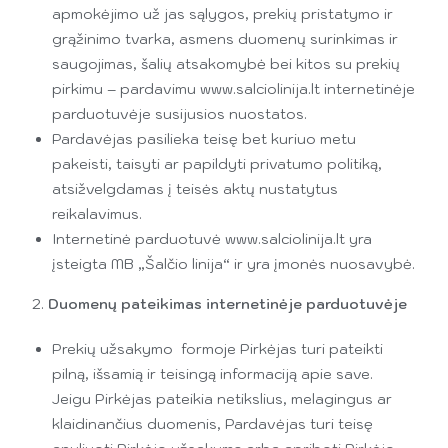
apmokėjimo už jas sąlygos, prekių pristatymo ir
grąžinimo tvarka, asmens duomenų surinkimas ir
saugojimas, šalių atsakomybė bei kitos su prekių
pirkimu – pardavimu www.salciolinija.lt internetinėje
parduotuvėje susijusios nuostatos.
Pardavėjas pasilieka teisę bet kuriuo metu
pakeisti, taisyti ar papildyti privatumo politiką,
atsižvelgdamas į teisės aktų nustatytus
reikalavimus.
Internetinė parduotuvė www.salciolinija.lt yra
įsteigta MB „Šalčio linija“ ir yra įmonės nuosavybė.
2.
Duomenų pateikimas internetinėje parduotuvėje
Prekių užsakymo formoje Pirkėjas turi pateikti
pilną, išsamią ir teisingą informaciją apie save.
Jeigu Pirkėjas pateikia netikslius, melagingus ar
klaidinančius duomenis, Pardavėjas turi teisę