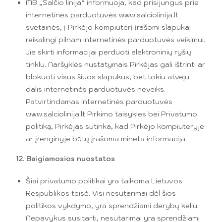
MB „Šalčio linija“ informuoja, kad prisijungus prie
internetinės parduotuvės www.salciolinija.lt
svetainės, į Pirkėjo kompiuterį įrašomi slapukai
reikalingi pilnam internetinės parduotuvės veikimui.
Jie skirti informacijai perduoti elektroninių ryšių
tinklu. Naršyklės nustatymais Pirkėjas gali ištrinti ar
blokuoti visus šiuos slapukus, bet tokiu atveju
dalis internetinės parduotuvės neveiks.
Patvirtindamas internetinės parduotuvės
www.salciolinija.lt Pirkimo taisykles bei Privatumo
politiką, Pirkėjas sutinka, kad Pirkėjo kompiuteryje
ar įrenginyje būtų įrašoma minėta informacija.
12. Baigiamosios nuostatos
Šiai privatumo politikai yra taikoma Lietuvos
Respublikos teisė. Visi nesutarimai dėl šios
politikos vykdymo, yra sprendžiami derybų keliu.
Nepavykus susitarti, nesutarimai yra sprendžiami