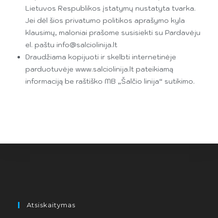
Lietuvos Respublikos įstatymų nustatyta tvarka.
Jei dėl šios privatumo politikos aprašymo kyla
klausimų, maloniai prašome susisiekti su Pardavėju
el. paštu info@salciolinija.lt
Draudžiama kopijuoti ir skelbti internetinėje
parduotuvėje www.salciolinija.lt pateikiamą
informaciją be raštiško MB „Šalčio linija“ sutikimo.
Atsiskaitymas