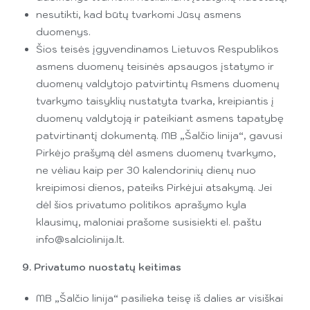
nesutikti, kad būtų tvarkomi Jūsų asmens
duomenys.
Šios teisės įgyvendinamos Lietuvos Respublikos
asmens duomenų teisinės apsaugos įstatymo ir
duomenų valdytojo patvirtintų Asmens duomenų
tvarkymo taisyklių nustatyta tvarka, kreipiantis į
duomenų valdytoją ir pateikiant asmens tapatybę
patvirtinantį dokumentą. MB „Šalčio linija“, gavusi
Pirkėjo prašymą dėl asmens duomenų tvarkymo,
ne vėliau kaip per 30 kalendorinių dienų nuo
kreipimosi dienos, pateiks Pirkėjui atsakymą. Jei
dėl šios privatumo politikos aprašymo kyla
klausimų, maloniai prašome susisiekti el. paštu
info@salciolinija.lt.
9. Privatumo nuostatų keitimas
MB „Šalčio linija“ pasilieka teisę iš dalies ar visiškai