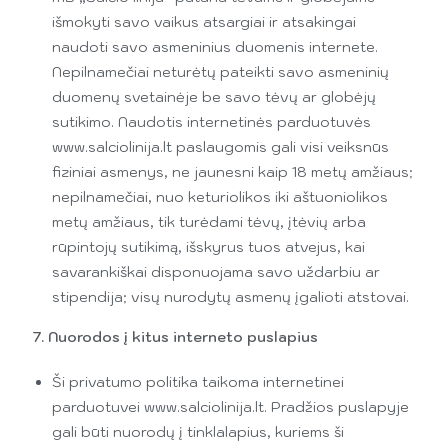
išmokyti savo vaikus atsargiai ir atsakingai
naudoti savo asmeninius duomenis internete.
Nepilnamečiai neturėtų pateikti savo asmeninių
duomenų svetainėje be savo tėvų ar globėjų
sutikimo. Naudotis internetinės parduotuvės
www.salciolinija.lt paslaugomis gali visi veiksnūs
fiziniai asmenys, ne jaunesni kaip 18 metų amžiaus;
nepilnamečiai, nuo keturiolikos iki aštuoniolikos
metų amžiaus, tik turėdami tėvų, įtėvių arba
rūpintojų sutikimą, išskyrus tuos atvejus, kai
savarankiškai disponuojama savo uždarbiu ar
stipendija; visų nurodytų asmenų įgalioti atstovai.
7. Nuorodos į kitus interneto puslapius
Ši privatumo politika taikoma internetinei
parduotuvei www.salciolinija.lt. Pradžios puslapyje
gali būti nuorodų į tinklalapius, kuriems ši