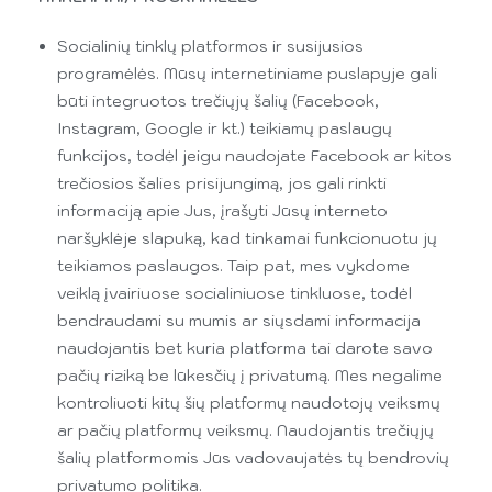
Socialinių tinklų platformos ir susijusios
programėlės. Mūsų internetiniame puslapyje gali
būti integruotos trečiųjų šalių (Facebook,
Instagram, Google ir kt.) teikiamų paslaugų
funkcijos, todėl jeigu naudojate Facebook ar kitos
trečiosios šalies prisijungimą, jos gali rinkti
informaciją apie Jus, įrašyti Jūsų interneto
naršyklėje slapuką, kad tinkamai funkcionuotu jų
teikiamos paslaugos. Taip pat, mes vykdome
veiklą įvairiuose socialiniuose tinkluose, todėl
bendraudami su mumis ar siųsdami informacija
naudojantis bet kuria platforma tai darote savo
pačių riziką be lūkesčių į privatumą. Mes negalime
kontroliuoti kitų šių platformų naudotojų veiksmų
ar pačių platformų veiksmų. Naudojantis trečiųjų
šalių platformomis Jūs vadovaujatės tų bendrovių
privatumo politika.