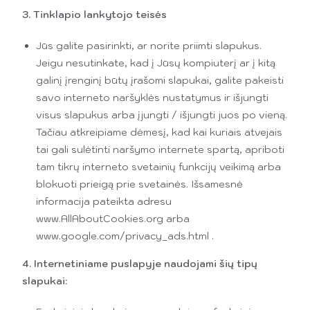
3. Tinklapio lankytojo teisės
Jūs galite pasirinkti, ar norite priimti slapukus.
Jeigu nesutinkate, kad į Jūsų kompiuterį ar į kitą
galinį įrenginį būtų įrašomi slapukai, galite pakeisti
savo interneto naršyklės nustatymus ir išjungti
visus slapukus arba įjungti / išjungti juos po vieną.
Tačiau atkreipiame dėmesį, kad kai kuriais atvejais
tai gali sulėtinti naršymo internete spartą, apriboti
tam tikrų interneto svetainių funkcijų veikimą arba
blokuoti prieigą prie svetainės. Išsamesnė
informacija pateikta adresu
www.AllAboutCookies.org arba
www.google.com/privacy_ads.html .
4. Internetiniame puslapyje naudojami šių tipų
slapukai: