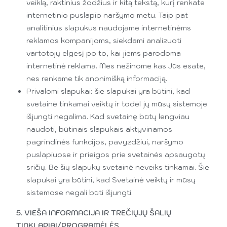
veiklą, raktinius žodžius ir kitą tekstą, kurį renkate
internetinio puslapio naršymo metu. Taip pat
analitinius slapukus naudojame internetinėms
reklamos kompanijoms, siekdami analizuoti
vartotojų elgesį po to, kai jiems parodoma
internetinė reklama. Mes nežinome kas Jūs esate,
nes renkame tik anonimišką informaciją.
Privalomi slapukai: šie slapukai yra būtini, kad
svetainė tinkamai veiktų ir todėl jų mūsų sistemoje
išjungti negalima. Kad svetainę būtų lengviau
naudoti, būtinais slapukais aktyvinamos
pagrindinės funkcijos, pavyzdžiui, naršymo
puslapiuose ir prieigos prie svetainės apsaugotų
sričių. Be šių slapukų svetainė neveiks tinkamai. Šie
slapukai yra būtini, kad Svetainė veiktų ir mūsų
sistemose negali būti išjungti.
5. VIEŠA INFORMACIJA IR TREČIŲJŲ ŠALIŲ
TINKLAPIAI/PROGRAMĖLĖS