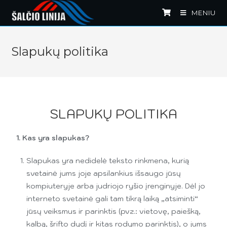
MENIU
Slapukų politika
SLAPUKŲ POLITIKA
1. Kas yra slapukas?
Slapukas yra nedidelė teksto rinkmena, kurią
svetainė jums joje apsilankius išsaugo jūsų
kompiuteryje arba judriojo ryšio įrenginyje. Dėl jo
interneto svetainė gali tam tikrą laiką „atsiminti“
jūsų veiksmus ir parinktis (pvz.: vietovę, paiešką,
kalbą, šrifto dydį ir kitas rodymo parinktis), o jums