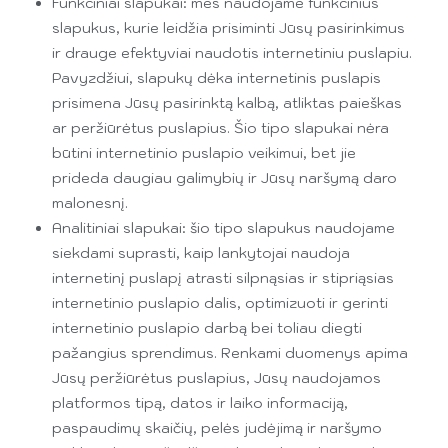
Funkciniai slapukai: mes naudojame funkcinius
slapukus, kurie leidžia prisiminti Jūsų pasirinkimus
ir drauge efektyviai naudotis internetiniu puslapiu.
Pavyzdžiui, slapukų dėka internetinis puslapis
prisimena Jūsų pasirinktą kalbą, atliktas paieškas
ar peržiūrėtus puslapius. Šio tipo slapukai nėra
būtini internetinio puslapio veikimui, bet jie
prideda daugiau galimybių ir Jūsų naršymą daro
malonesnį.
Analitiniai slapukai: šio tipo slapukus naudojame
siekdami suprasti, kaip lankytojai naudoja
internetinį puslapį atrasti silpnąsias ir stipriąsias
internetinio puslapio dalis, optimizuoti ir gerinti
internetinio puslapio darbą bei toliau diegti
pažangius sprendimus. Renkami duomenys apima
Jūsų peržiūrėtus puslapius, Jūsų naudojamos
platformos tipą, datos ir laiko informaciją,
paspaudimų skaičių, pelės judėjimą ir naršymo