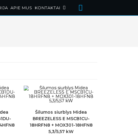
RIJA
APIE MUS
KONTAKTAI
idea
Šilumos siurblys Midea
B1DU-
BREEZELESS E MSCB1CU-
24HFN8
18HRFN8 + MOX301-18HFN8
5,3/5,57 kW