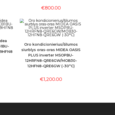
€
800.00
idea
Oro kondicionierius/šilumos
1BU-
siurblys oras-oras MIDEA OASIS
09HFN8
PLUS inverter MSOPBU-
12HRFN8-QRE6GW/MOB30-
12HFN8-QRE6GW (-30°C)
€
1,200.00