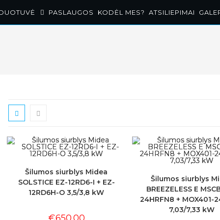
RDUOTUVĖ
PASLAUGOS
KODĖL MES?
ATSILIEPIMAI
GALE
Šilumos siurblys Midea
Šilumos siurblys M
SOLSTICE EZ-12RD6-I + EZ-
BREEZELESS E MSC
12RD6H-O 3,5/3,8 kW
24HRFN8 + MOX401-
7,03/7,33 kW
€
650.00