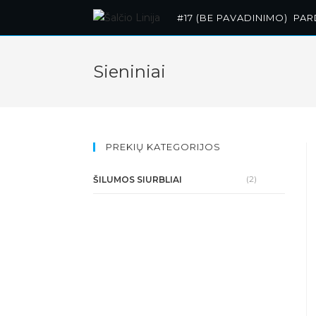
Skip
#17 (BE PAVADINIMO)
PA
to
content
Sieniniai
PREKIŲ KATEGORIJOS
(2)
ŠILUMOS SIURBLIAI