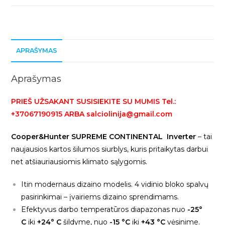
Inverter
CH-
S18FTXAL-
BL/SC/GD
APRAŠYMAS
efektyvus
šildymas
iki
Aprašymas
-25°C
PRIEŠ UŽSAKANT SUSISIEKITE SU MUMIS Tel.:
+37067190915 ARBA salciolinija@gmail.com
Cooper&Hunter SUPREME CONTINENTAL Inverter
– tai
naujausios kartos šilumos siurblys, kuris pritaikytas darbui
net atšiauriausiomis klimato sąlygomis.
Itin modernaus dizaino modelis. 4 vidinio bloko spalvų
pasirinkimai – įvairiems dizaino sprendimams.
Efektyvus darbo temperatūros diapazonas nuo
-25°
C
iki
+24° C
šildyme, nuo
-15 °C
iki
+43 °C
vėsinime.