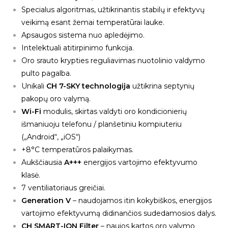
Specialus algoritmas, užtikrinantis stabilų ir efektyvų
veikimą esant žemai temperatūrai lauke.
Apsaugos sistema nuo apledėjimo.
Intelektuali atitirpinimo funkcija.
Oro srauto krypties reguliavimas nuotolinio valdymo
pulto pagalba.
Unikali
CH 7-SKY technologija
užtikrina septynių
pakopų oro valymą.
Wi-Fi
modulis, skirtas valdyti oro kondicionierių
išmaniuoju telefonu / planšetiniu kompiuteriu
(„Android“, „iOS“)
+8°C temperatūros palaikymas.
Aukščiausia
A+++
energijos vartojimo efektyvumo
klasė.
7 ventiliatoriaus greičiai.
Generation V
– naudojamos itin kokybiškos, energijos
vartojimo efektyvumą didinančios sudedamosios dalys.
CH SMART-ION Filter
– naujos kartos oro valymo