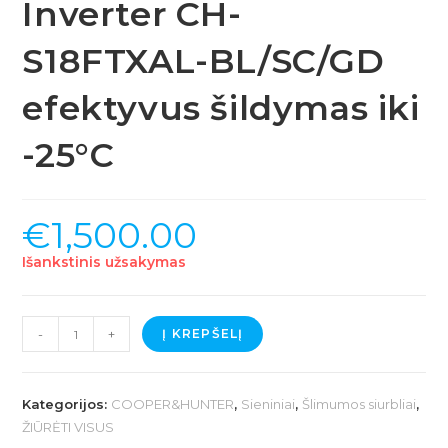
Inverter CH-
S18FTXAL-BL/SC/GD
efektyvus šildymas iki
-25°C
€
1,500.00
Išankstinis užsakymas
produkto
-
+
Į KREPŠELĮ
kiekis:
C&H
SUPREME
Kategorijos:
COOPER&HUNTER
,
Sieniniai
,
Šlimumos siurbliai
,
CONTINENTAL
ŽIŪRĖTI VISUS