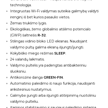
technologija.
Integruotas Wi-Fi valdymas suteikia galimybę valdyti
irenginį iš bet kurios pasaulio vietos.
Žemas triukšmo lygis.
Ekologiškas, žemo globalinio atšilimo potencialo
(GWP) šaltnešis
R-32
.
Stilingas vidinio bloko LED ekranas. Naudojant
valdymo pultą galima ekraną išjungti/įjungti.
Kokybiško miego režimas
SLEEP
.
24 valandų laikmatis.
Valdymo pultelis yra padengtas antibakteriniu
sluoksniu.
Antikorozinė danga
GREEN-FIN
.
Automatinio paleidimo iš naujo funkcija, naudojanti
ankstesnius nustatymus.
Galimybė įjungti arba išjungti atitirpinimą nuotoliniu
valdymo pulteliu.
Įtampos stabilizavimo ir saugaus paleidimo sistema