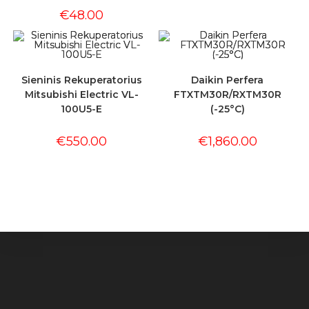
€
48.00
Sieninis Rekuperatorius
Daikin Perfera
Mitsubishi Electric VL-
FTXTM30R/RXTM30R
100U5-E
(-25°C)
€
550.00
€
1,860.00