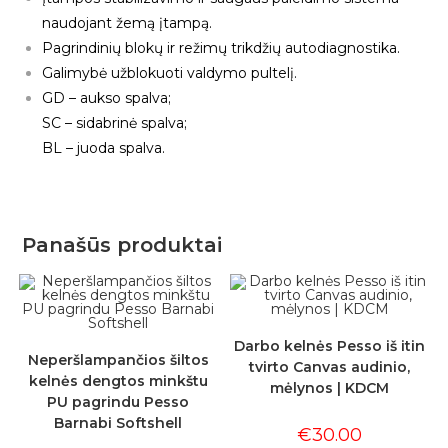
naudojant žemą įtampą.
Pagrindinių blokų ir režimų trikdžių autodiagnostika.
Galimybė užblokuoti valdymo pultelį.
GD – aukso spalva;
SC – sidabrinė spalva;
BL – juoda spalva.
Panašūs produktai
Darbo kelnės Pesso iš itin
Neperšlampančios šiltos
tvirto Canvas audinio,
kelnės dengtos minkštu
mėlynos | KDCM
PU pagrindu Pesso
Barnabi Softshell
€
30.00