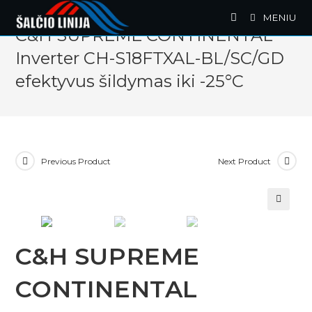
Skip
MENIU
to
C&H SUPREME CONTINENTAL
content
Inverter CH-S18FTXAL-BL/SC/GD
efektyvus šildymas iki -25°C
Previous Product
Next Product
🔍
C&H SUPREME
CONTINENTAL