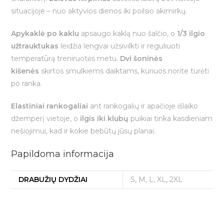
situacijoje – nuo aktyvios dienos iki poilsio akimirkų.
Apykaklė po kaklu
apsaugo kaklą nuo šalčio, o
1/3 ilgio
užtrauktukas
leidžia lengvai užsivilkti ir reguliuoti
temperatūrą treniruotės metu.
Dvi šoninės
kišenės
skirtos smulkiems daiktams, kuriuos norite turėti
po ranka.
Elastiniai rankogaliai
ant rankogalių ir apačioje išlaiko
džemperį vietoje, o
ilgis iki klubų
puikiai tinka kasdieniam
nešiojimui, kad ir kokie bebūtų jūsų planai.
Papildoma informacija
DRABUŽIŲ DYDŽIAI
S, M, L, XL, 2XL