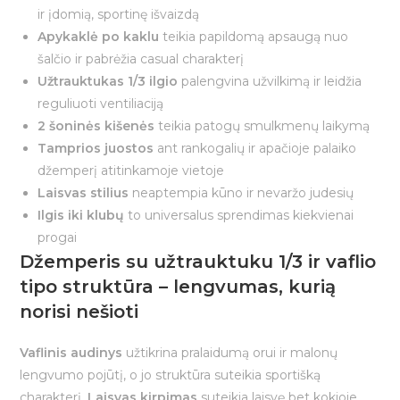
ir įdomią, sportinę išvaizdą
Apykaklė po kaklu
teikia papildomą apsaugą nuo
šalčio ir pabrėžia casual charakterį
Užtrauktukas 1/3 ilgio
palengvina užvilkimą ir leidžia
reguliuoti ventiliaciją
2 šoninės kišenės
teikia patogų smulkmenų laikymą
Tamprios juostos
ant rankogalių ir apačioje palaiko
džemperį atitinkamoje vietoje
Laisvas stilius
neaptempia kūno ir nevaržo judesių
Ilgis iki klubų
to universalus sprendimas kiekvienai
progai
Džemperis su užtrauktuku 1/3 ir vaflio
tipo struktūra – lengvumas, kurią
norisi nešioti
Vaflinis audinys
užtikrina pralaidumą orui ir malonų
lengvumo pojūtį, o jo struktūra suteikia sportišką
charakterį.
Laisvas kirpimas
suteikia laisvę bet kokioje