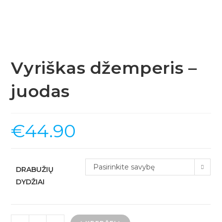
Vyriškas džemperis –
juodas
€
44.90
Pasirinkite savybę
DRABUŽIŲ
DYDŽIAI
produkto