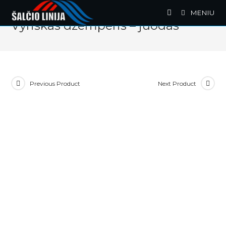
Skip
MENIU
to
Vyriškas džemperis – juodas
content
Previous Product
Next Product