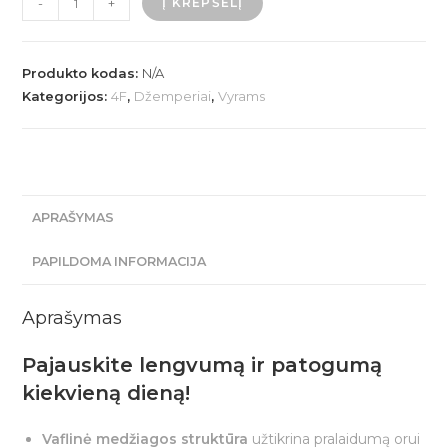
-
+
Į KREPŠELĮ
kiekis:
Vyriškas
džemperis
Produkto kodas:
N/A
-
Kategorijos:
4F
,
Džemperiai
,
Vyrams
juodas
APRAŠYMAS
PAPILDOMA INFORMACIJA
Aprašymas
Pajauskite lengvumą ir patogumą
kiekvieną dieną!
Vaflinė medžiagos struktūra
užtikrina pralaidumą orui