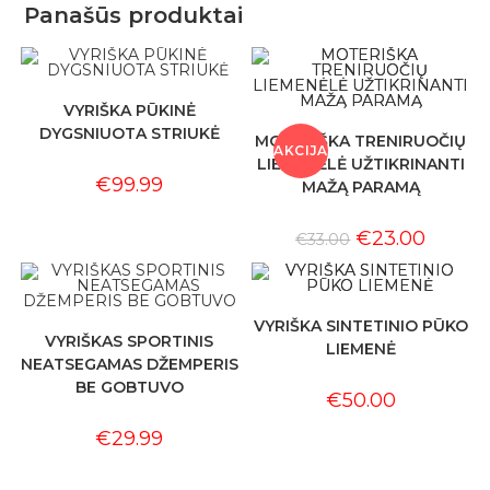
Panašūs produktai
VYRIŠKA PŪKINĖ
DYGSNIUOTA STRIUKĖ
MOTERIŠKA TRENIRUOČIŲ
AKCIJA
LIEMENĖLĖ UŽTIKRINANTI
€
99.99
MAŽĄ PARAMĄ
!
€
23.00
€
33.00
VYRIŠKA SINTETINIO PŪKO
VYRIŠKAS SPORTINIS
LIEMENĖ
NEATSEGAMAS DŽEMPERIS
BE GOBTUVO
€
50.00
€
29.99