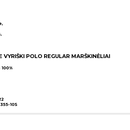
e,
,
E VYRIŠKI POLO REGULAR MARŠKINĖLIAI
ė 100%
22
355-10S