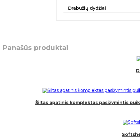
Drabužių dydžiai
Panašūs produktai
D
Šiltas apatinis komplektas pasižymintis pu
Softsh