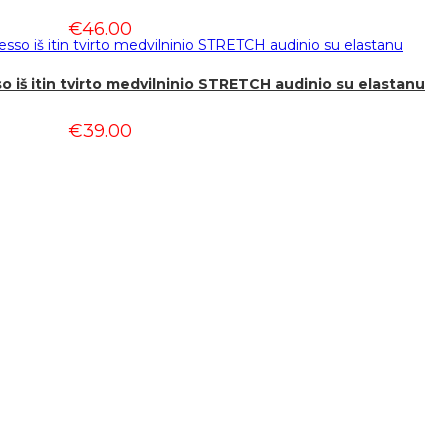
€
46.00
iš itin tvirto medvilninio STRETCH audinio su elastanu
€
39.00