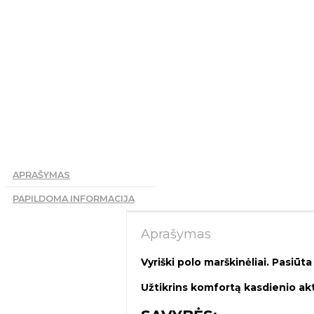
APRAŠYMAS
PAPILDOMA INFORMACIJA
Aprašymas
Vyriški polo marškinėliai. Pasiūt
Užtikrins komfortą kasdienio a