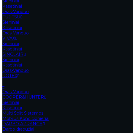
Sieniniai
Kasetiniai
Oras-Vanduo
FUJITSU
Sieniniai
Kasetiniai
Oras-Vanduo
VIVAX
Sieniniai
Kasetiniai
SINCLAIR
Sieniniai
Kasetiniai
Oras-Vanduo
ROTEX
–
–
Oras-Vanduo
COOPER&HUNTER
Sieniniai
Kasetiniai
Multi Split Sistemos
Mobilus Kondicionieriai
DARBO APRANGA
Darbo drabužiai