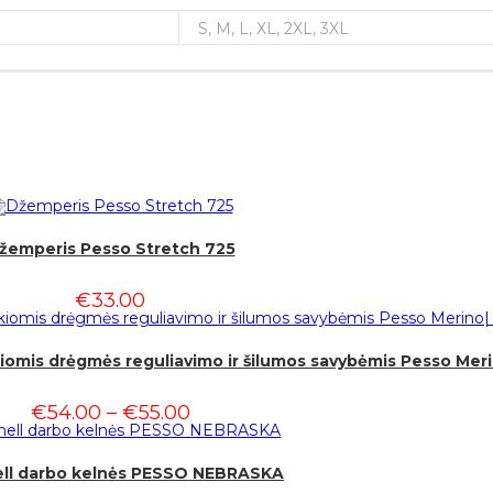
S, M, L, XL, 2XL, 3XL
žemperis Pesso Stretch 725
€
33.00
ikiomis drėgmės reguliavimo ir šilumos savybėmis Pesso Me
€
54.00
–
€
55.00
ell darbo kelnės PESSO NEBRASKA