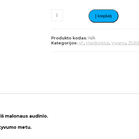
produkto
Į krepšelį
kiekis:
VYRIŠKI
POLO
REGULAR
Produkto kodas:
N/A
MARŠKINĖLIAI
Kategorijos:
4F
,
Marškinėliai
,
Vyrams
,
ŽIŪR
a iš malonaus audinio.
ktyvumo metu.