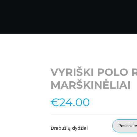
VYRIŠKI POLO
MARŠKINĖLIAI
€
24.00
Drabužių dydžiai