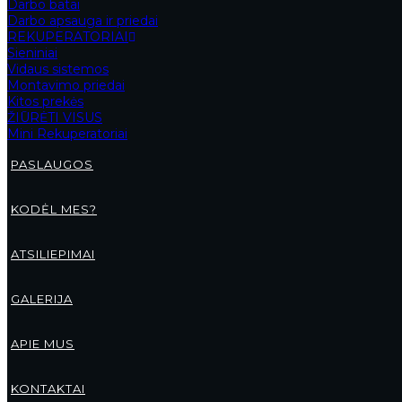
Darbo batai
Darbo apsauga ir priedai
REKUPERATORIAI
Sieniniai
Vidaus sistemos
Montavimo priedai
Kitos prekės
ŽIŪRĖTI VISUS
Mini Rekuperatoriai
PASLAUGOS
KODĖL MES?
ATSILIEPIMAI
GALERIJA
APIE MUS
KONTAKTAI