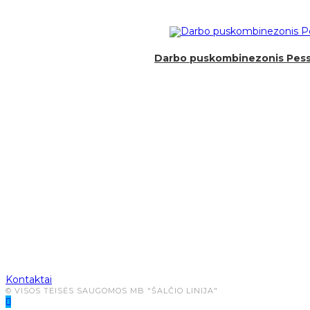
Darbo puskombinezonis Pesso 
Atsiskaitymas
Pristatymas
Kontaktai
© VISOS TEISĖS SAUGOMOS MB "ŠALČIO LINIJA"