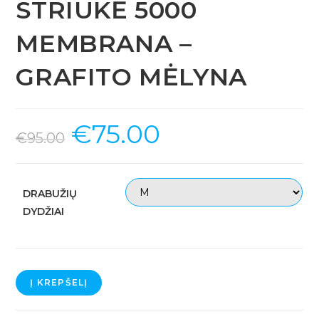
STRIUKĖ 5000
MEMBRANA –
GRAFITO MĖLYNA
€
75.00
€
95.00
DRABUŽIŲ
DYDŽIAI
produkto
Į KREPŠELĮ
kiekis:
VYRIŠKA