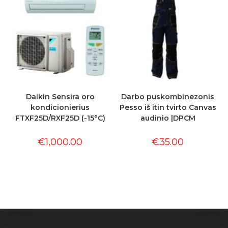
Daikin Sensira oro
Darbo puskombinezonis
kondicionierius
Pesso iš itin tvirto Canvas
FTXF25D/RXF25D (-15°C)
audinio |DPCM
€
1,000.00
€
35.00