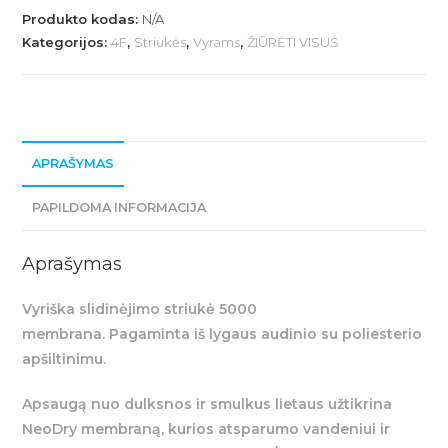
SLIDINĖJIMO
Produkto kodas:
N/A
STRIUKĖ
Kategorijos:
4F
,
Striukės
,
Vyrams
,
ŽIŪRĖTI VISUS
5000
MEMBRANA
-
GRAFITO
APRAŠYMAS
MĖLYNA
PAPILDOMA INFORMACIJA
Aprašymas
Vyriška slidinėjimo striukė 5000
membrana. Pagaminta iš lygaus audinio su poliesterio
apšiltinimu.
Apsaugą nuo dulksnos ir smulkus lietaus užtikrina
NeoDry membraną, kurios atsparumo vandeniui ir