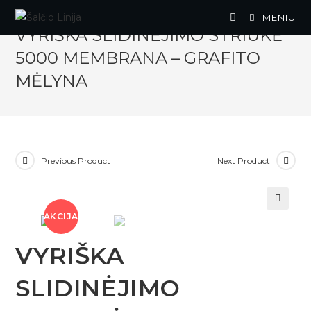
Skip
MENIU
to
VYRIŠKA SLIDINĖJIMO STRIUKĖ
content
5000 MEMBRANA – GRAFITO
MĖLYNA
Previous Product
Next Product
AKCIJA
🔍
VYRIŠKA
!
SLIDINĖJIMO