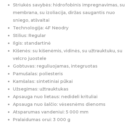
Striukės savybės: hidrofobinis impregnavimas, su
membrana, su izoliacija, diržas saugantis nuo
sniego, atšvaitai
Technologija: 4F Neodry
Stilius: Regular
Ilgis: standartinė
Kišenės: su kišenėmis, vidinės, su užtrauktuku, su
velcro juostele
Gobtuvas: reguliuojamas, integruotas
Pamušalas: poliesteris
Kamšalas: sintetiniai pūkai
Užsegimas: užtrauktukas
Apsauga nuo lietaus: nedideli krituliai
Apsauga nuo šalčio: vėsesnėms dienoms
Atsparumas vandeniui: 5 000 mm
Pralaidumas orui: 3 000 g