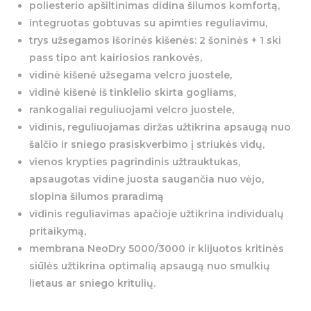
poliesterio apšiltinimas didina šilumos komfortą,
integruotas gobtuvas su apimties reguliavimu,
trys užsegamos išorinės kišenės: 2 šoninės + 1 ski
pass tipo ant kairiosios rankovės,
vidinė kišenė užsegama velcro juostele,
vidinė kišenė iš tinklelio skirta gogliams,
rankogaliai reguliuojami velcro juostele,
vidinis, reguliuojamas diržas užtikrina apsaugą nuo
šalčio ir sniego prasiskverbimo į striukės vidų,
vienos krypties pagrindinis užtrauktukas,
apsaugotas vidine juosta saugančia nuo vėjo,
slopina šilumos praradimą
vidinis reguliavimas apačioje užtikrina individualų
pritaikymą,
membrana NeoDry 5000/3000 ir klijuotos kritinės
siūlės užtikrina optimalią apsaugą nuo smulkių
lietaus ar sniego kritulių.