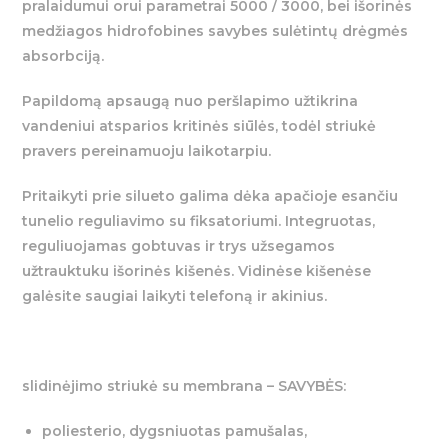
pralaidumui orui parametrai 5000 / 3000, bei išorinės
medžiagos hidrofobines savybes sulėtintų drėgmės
absorbciją.
Papildomą apsaugą nuo peršlapimo užtikrina
vandeniui atsparios kritinės siūlės, todėl striukė
pravers pereinamuoju laikotarpiu.
Pritaikyti prie silueto galima dėka apačioje esančiu
tunelio reguliavimo su fiksatoriumi. Integruotas,
reguliuojamas gobtuvas ir trys užsegamos
užtrauktuku išorinės kišenės. Vidinėse kišenėse
galėsite saugiai laikyti telefoną ir akinius.
slidinėjimo striukė su membrana – SAVYBĖS:
poliesterio, dygsniuotas pamušalas,