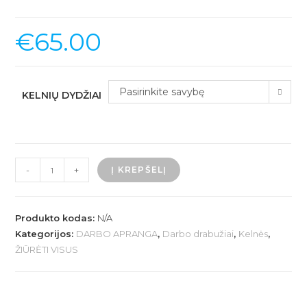
€
65.00
Pasirinkite savybę
KELNIŲ DYDŽIAI
produkto
-
+
Į KREPŠELĮ
kiekis:
KLB1845PB
|
Produkto kodas:
N/A
Darbinės
Kategorijos:
DARBO APRANGA
,
Darbo drabužiai
,
Kelnės
,
ŽIŪRĖTI VISUS
kelnės
L.Brador
1845N,
juodos