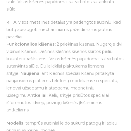
siūle. Visos kišenės papildomai sutvirtintos sutankinta
siūle.
KITA:
visos metalinės detalės yra padengtos audiniu, kad
būtų apsaugoti mechaniniams pažeidimams jautrūs
paviršiai.
Funkcionalios kišenės:
2 priekinės kišenės. Nugaroje dvi
vidinės kišenės. Dešinės klešnės kišenės skirtos peiliui,
liniuotei ir rašikliams. Visos kišenės papildomai sutvirtintos
sutankinta siūle. Du laikikliai plaktukams liemens
srityje.
Naujiena:
ant klešnės speciali kišenė pritaikyta
naujausiems platiems telefonų modeliams su specialiu,
lengvai užsegamu ir atsegamu magnetiniu
užsegimu!
Antkeliai:
Kelių srityje prisiūtos specialiai
išformuotos dviejų pozicijų kišenės įkišamiems
antkeliams.
Modelis:
tamprūs audiniai leido sukurti patogų ir labiau
prigludusį kelnių modelį.