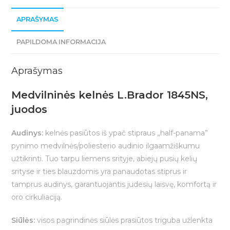
APRAŠYMAS
PAPILDOMA INFORMACIJA
Aprašymas
Medvilninės kelnės L.Brador 1845NS,
juodos
Audinys:
kelnės pasiūtos iš ypač stipraus „half-panama”
pynimo medvilnės/poliesterio audinio ilgaamžiškumu
užtikrinti. Tuo tarpu liemens srityje, abiejų pusių kelių
srityse ir ties blauzdomis yra panaudotas stiprus ir
tamprus audinys, garantuojantis judesių laisvę, komfortą ir
oro cirkuliaciją.
Siūlės:
visos pagrindinės siūlės prasiūtos triguba užlenkta