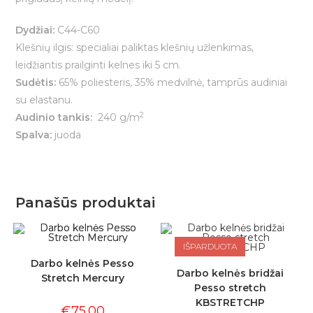
Dydžiai:
C44-C60
Klešnių ilgis: specialiai paliktas klešnių užlenkimas,
leidžiantis prailginti kelnes iki 5 cm.
Sudėtis:
65% poliesteris, 35% medvilnė, tamprūs audiniai
su elastanu.
2
Audinio tankis:
240 g/m
Spalva:
juoda
Panašūs produktai
IŠPARDUOTA
Darbo kelnės Pesso
Darbo kelnės bridžai
Stretch Mercury
Pesso stretch
KBSTRETCHP
€
75.00