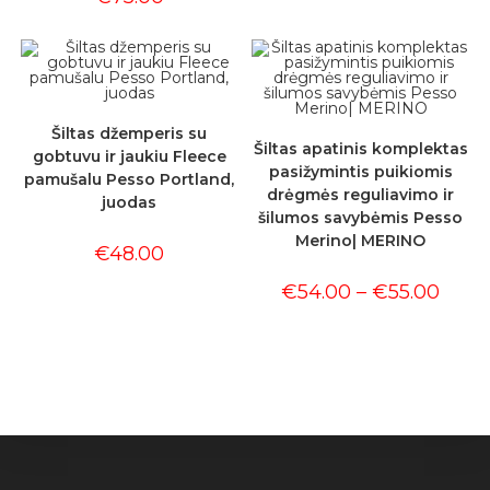
Šiltas džemperis su
Šiltas apatinis komplektas
gobtuvu ir jaukiu Fleece
pasižymintis puikiomis
pamušalu Pesso Portland,
drėgmės reguliavimo ir
juodas
šilumos savybėmis Pesso
Merino| MERINO
€
48.00
€
54.00
–
€
55.00