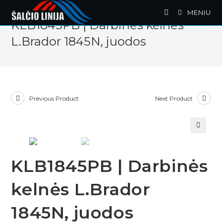
Skip
MENIU
to
KLB1845PB | Darbinės kelnės
content
L.Brador 1845N, juodos
Previous Product
Next Product
🔍
KLB1845PB | Darbinės
kelnės L.Brador
1845N, juodos