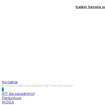
Daikin Sensira 
Atsiskaitymas
Pristatymas
Kontaktai
© VISOS TEISĖS SAUGOMOS MB "ŠALČIO LINIJA"
#17 (be pavadinimo)
Parduotuvė
MIDEA