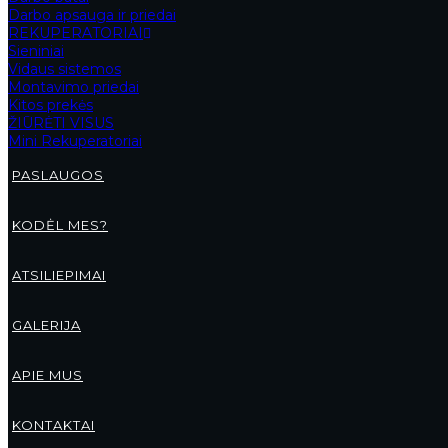
sukarštas vidus užtikrina šilu
Darbo apsauga ir priedai
minkštas audinys su didele me
REKUPERATORIAI
Sieniniai
DETALI INFORMACIJA API
Vidaus sistemos
Montavimo priedai
Kitos prekės
Pagrindinis audinys: Medvilln
ŽIŪRĖTI VISUS
Sezonas: Ruduo-Žiema 2023
Mini Rekuperatoriai
Linija: UNISEX
Disciplina: sportstyle
PASLAUGOS
Stilius: Regular
Ilgis: ilgas
Kišenės: su kišenėmis, atviros
KODĖL MES?
Produkto simbolis: 4FAW23
Juosmuo: reguliarus
Klešnės: lygios, su tampria ju
ATSILIEPIMAI
Pamušalas: viduje sukaršta
Užsegimas: raištelis
GALERIJA
Papildoma informacija
APIE MUS
Drabužių dydžiai
KONTAKTAI