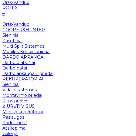
Oras-Vanduo
ROTEX
–
–
Oras-Vanduo
COOPER&HUNTER
Sieniniai
Kasetiniai
Multi Split Sistemos
Mobilus Kondicionieriai
DARBO APRANGA
Darbo drabužiai
Darbo batai
Darbo apsauga ir priedai
REKUPERATORIAI
Sieniniai
Vidaus sistemos
Montavimo priedai
Kitos prekės
ŽIŪRĖTI VISUS
Mini Rekuperatoriai
Paslaugos
Kodėl mes?
Atsiliepimai
Galerija