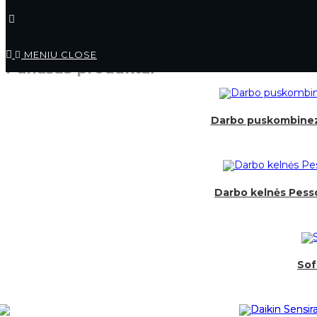
MENIU
CLOSE
Panašūs produktai
Darbo puskombinezo
Darbo kelnės Pesso
Sof