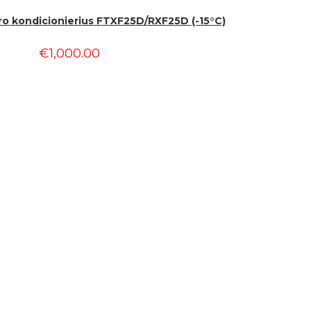
oro kondicionierius FTXF25D/RXF25D (-15°C)
€
1,000.00