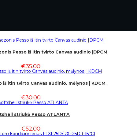
nis Pesso iš itin tvirto Canvas audinio |DPCM
€
35.00
 iš itin tvirto Canvas audinio, mėlynos | KDCM
€
30.00
tshell striukė Pesso ATLANTA
€
52.00