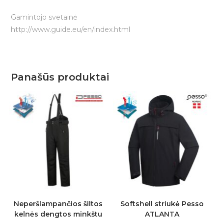
Gamintojo svetainė
http://www.guide.eu/en/index.html
Panašūs produktai
Neperšlampančios šiltos
Softshell striukė Pesso
kelnės dengtos minkštu
ATLANTA