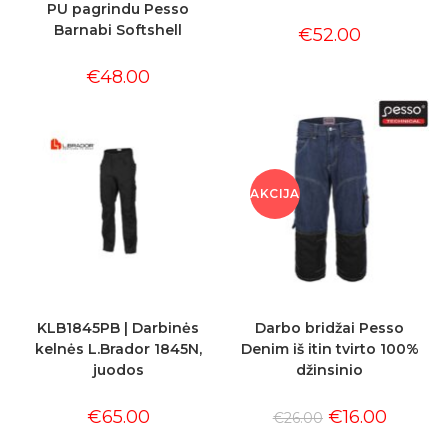
PU pagrindu Pesso
Barnabi Softshell
€
52.00
€
48.00
AKCIJA
!
KLB1845PB | Darbinės
Darbo bridžai Pesso
kelnės L.Brador 1845N,
Denim iš itin tvirto 100%
juodos
džinsinio
€
65.00
€
16.00
€
26.00