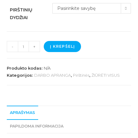
Pasirinkite savybę
PIRŠTINIŲ
DYDŽIAI
produkto
-
+
Į KREPŠELĮ
kiekis:
PG225-
GUIDE
Produkto kodas:
N/A
225
Kategorijos:
DARBO APRANGA
,
Pirštinės
,
ŽIŪRĖTI VISUS
Suvirintojo
pirštinės
APRAŠYMAS
PAPILDOMA INFORMACIJA