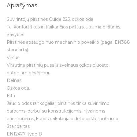
Aprašymas
Suvirintojų pirštinės Guide 225, ožkos oda
Tai konfortiškos ir išlaikančios pirštų jautrumą pirštinės.
Savybės
Pirštinės apsaugo nuo mechaninio poveikio (pagal EN388
standartą).
Viršus
Viršutinė pirštinių pusė iš švelnaus ožkos pluošto,
patogiam dėvėjimui.
Delnas
Ožkos oda.
Kita
Jaučio odos rankogaliai, pirštinės tinka suvirinimo
darbams, darbui su konstrukcijomis ir įvairioms
priemonėms, kurios reikalauja didelio pirštų jautrumo.
Standartas
EN12477, type B