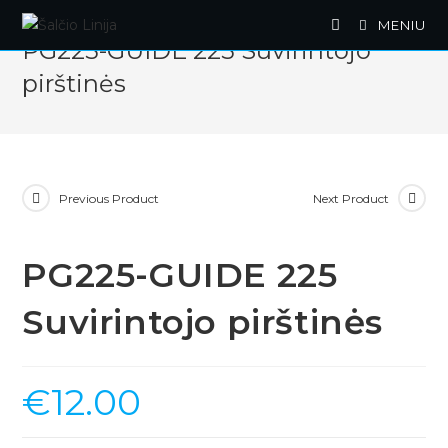
Skip
MENIU
to
PG225-GUIDE 225 Suvirintojo
content
pirštinės
Previous Product
Next Product
PG225-GUIDE 225
Suvirintojo pirštinės
€
12.00