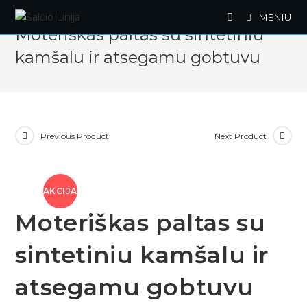
Skip
MENIU
to
Moteriškas paltas su sintetiniu
content
kamšalu ir atsegamu gobtuvu
Previous Product
Next Product
AKCIJA
Moteriškas paltas su
!
sintetiniu kamšalu ir
atsegamu gobtuvu