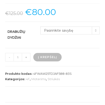
€
80.00
€
125.00
Pasirinkite savybę
DRABUŽIŲ
DYDŽIAI
produkto
-
+
Į KREPŠELĮ
kiekis:
Moteriškas
paltas
Produkto kodas:
4FWAW25TDJAF588-83S
su
Kategorijos:
4F
,
Moterims
,
Striukės
sintetiniu
kamšalu
ir
atsegamu