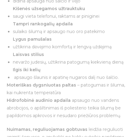
didina apsauga nuo šalčio ir vėjo
Kišenės užsegamos užtrauktuku
saugi vieta telefonui, raktams ar piniginei
Tampri rankogalių apdaila
sulaiko šilumą ir apsaugo nuo oro patekimo
Lygus pamušalas
užtikrina dėvėjimo komfortą ir lengvą uždėjimą
Laisvas stilius
nevaržo judesių, užtikrina patogumą kiekvieną dieną
Ilgis iki kelių
apsaugo šlaunis ir apatinę nugaros dalį nuo šalčio.
Moteriškas dygsniuotas paltas
– patogumas ir šiluma,
kai nukrenta temperatūra
Hidrofobinė audinio apdaila
apsaugo nuo vandens
abrobcijos, o apšiltinimas iš poliesterio teikia šilumą be
papildomos apkrovos ir nesudaro priežiūros problemų.
Nuimamas, reguliuojamas gobtuvas
leidžia reguliuoti