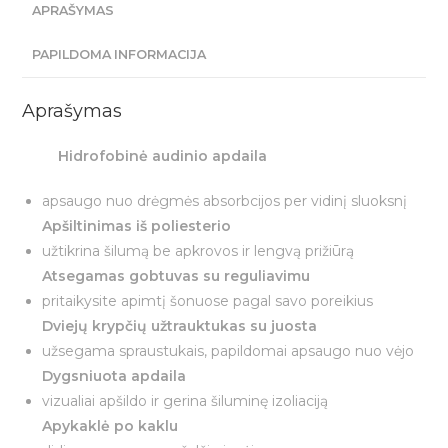
APRAŠYMAS
gobtuvu
PAPILDOMA INFORMACIJA
Aprašymas
Hidrofobinė audinio apdaila
apsaugo nuo drėgmės absorbcijos per vidinį sluoksnį
Apšiltinimas iš poliesterio
užtikrina šilumą be apkrovos ir lengvą prižiūrą
Atsegamas gobtuvas su reguliavimu
pritaikysite apimtį šonuose pagal savo poreikius
Dviejų krypčių užtrauktukas su juosta
užsegama spraustukais, papildomai apsaugo nuo vėjo
Dygsniuota apdaila
vizualiai apšildo ir gerina šiluminę izoliaciją
Apykaklė po kaklu