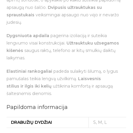
apimtį šonuose, o apykaklė po kaklu suteikia papildomą
apsaugą nuo šalčio.
Dvipusis užtrauktukas su
spraustukais
veiksmingai apsaugo nuo vėjo ir nevaržo
judesių.
Dygsniuota apdaila
pagerina izoliaciją ir suteikia
lengvumo visai konstrukcijai.
Užtrauktuku užsegamos
kišenės
saugus raktų, telefono ar kitų smulkių daiktų
laikymas.
Elastiniai rankogaliai
padeda sulaikyti šilumą, o lygus
pamušalas teikia lengvą užvilkimą.
Laisvesnis
stilius ir ilgis iki kelių
užtikrina komfortą ir apsaugą
šaltesnėmis dienomis.
Papildoma informacija
DRABUŽIŲ DYDŽIAI
S, M, L