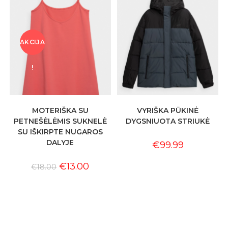
AKCIJA
!
MOTERIŠKA SU
VYRIŠKA PŪKINĖ
PETNEŠĖLĖMIS SUKNELĖ
DYGSNIUOTA STRIUKĖ
SU IŠKIRPTE NUGAROS
DALYJE
€
99.99
€
13.00
€
18.00