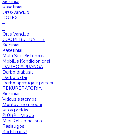
Sieniniai
Kasetiniai
Oras-Vanduo
ROTEX
–
–
Oras-Vanduo
COOPER&HUNTER
Sieniniai
Kasetiniai
Multi Split Sistemos
Mobilus Kondicionieriai
DARBO APRANGA
Darbo drabužiai
Darbo batai
Darbo apsauga ir priedai
REKUPERATORIAI
Sieniniai
Vidaus sistemos
Montavimo priedai
Kitos prekės
ŽIŪRĖTI VISUS
Mini Rekuperatoriai
Paslaugos
Kodėl mes?