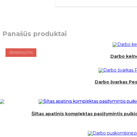
Panašūs produktai
IŠPARDUOTA
Darbo keln
Darbo švarkas Pess
Šiltas apatinis komplektas pasižymintis pui