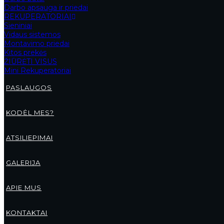
Sportinis neatsegamas, džemperi
Darbo apsauga ir priedai
malonus liesti.. Dėl sudėtyje esa
REKUPERATORIAI
per daugelį sezonų.
Sieniniai
Vidaus sistemos
Sukarštas vidus užtikrina papil
Montavimo priedai
Integruotas gobtuvas prie iškir
Kitos prekės
užrašas. Priekyje atvira kengūro
ŽIŪRĖTI VISUS
Mini Rekuperatoriai
Džemperis 4F su gob
PASLAUGOS
svoris: 280 gsm
KODĖL MES?
dydis: 122-164
vienoje pusėje sukarštas vidu
stilius: regular, kuris patogiai
ATSILIEPIMAI
standartinis stilius, kurio ilgis
pagamintas 80% iš medvilnės, 
dėl poliesterio priemaišos (20
GALERIJA
vienoda spalva papildo bet kok
minkštas single jersey audinys
APIE MUS
iškirptė su integruotu gobtu
rankogaliai su fiksatoriumi
priekyje „”4F Sportswear”” u
KONTAKTAI
neužsegama kengūros tipo ki