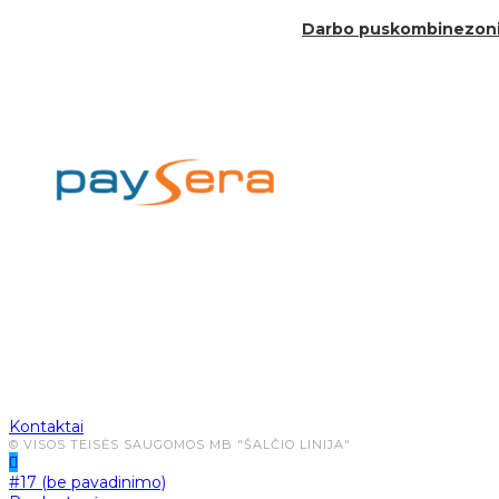
Darbo puskombinezonis P
Atsiskaitymas
Pristatymas
Kontaktai
© VISOS TEISĖS SAUGOMOS MB "ŠALČIO LINIJA"
#17 (be pavadinimo)