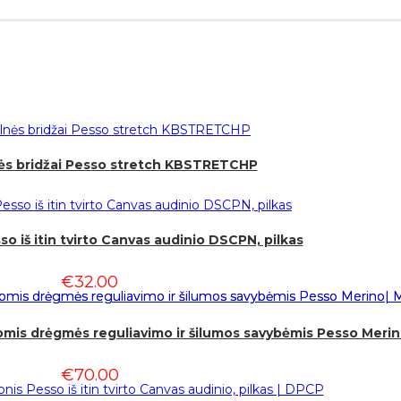
ės bridžai Pesso stretch KBSTRETCHP
o iš itin tvirto Canvas audinio DSCPN, pilkas
€
32.00
kiomis drėgmės reguliavimo ir šilumos savybėmis Pesso Mer
€
70.00