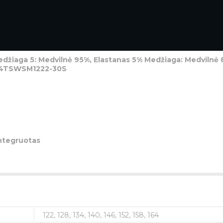
Sportinis neatsegamas džemperis su gobtuvu be
džiaga 5: Medvilnė 95%, Elastanas 5% Medžiaga: Medvilnė 
24TSWSM1222-30S
ntegruotas
122, 128, 134, 140, 146, 152, 158, 164