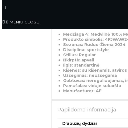
maunamas per galvą
apačia su tampria juosta
Detali informacija apie 
MENIU
CLOSE
tamsiai mėlynas
Medžiaga 4: Medvilnė 100% Me
Produkto simbolis: 4FJWAW
Sezonas: Ruduo-Žiema 2024
Disciplina: sportstyle
Stilius: Regular
Iškirptė: apvali
Ilgis: standartinė
Kišenės: su kišenėmis, atviros
Užsegimas: neužsegama
Gobtuvas: nereguliuojamas, i
Pamušalas: viduje sukaršta
Manufacturer: 4F
Papildoma informacija
Drabužių dydžiai