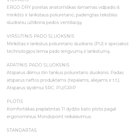
ERGO DRY porėtas anatomiškas išimamas vidpadis iš
minkšto ir lankstaus poliuretano, padengtas tekstilės
sluoksniu užtikrina pėdos ventiliaciją.
VIRŠUTINIS PADO SLUOKSNIS
Minkštas ir lankstus poliuretano sluoksnis (PU) ir specialios
technologijos lemia pado lengvumą ir lankstumą.
APATINIS PADO SLUOKSNIS
Atsparus dilimui itin tankus poliuretano sluoksnis. Padas
atsparus naftos produktams (tepalams, aliejams ir t.t.).
Atsparus slydimui SRC. PU/GRIP
PLOTIS
Komfortiškas praplatintas 11 dydžio bato plotis pagal
ergonominius Mondopoint reikalavimus.
STANDARTAS