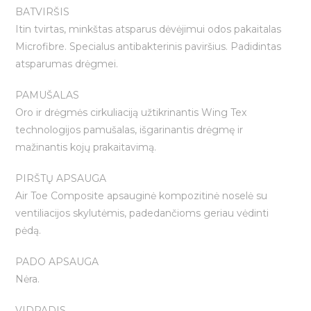
BATVIRŠIS
Itin tvirtas, minkštas atsparus dėvėjimui odos pakaitalas
Microfibre. Specialus antibakterinis paviršius. Padidintas
atsparumas drėgmei.
PAMUŠALAS
Oro ir drėgmės cirkuliaciją užtikrinantis Wing Tex
technologijos pamušalas, išgarinantis drėgmę ir
mažinantis kojų prakaitavimą.
PIRŠTŲ APSAUGA
Air Toe Composite apsauginė kompozitinė noselė su
ventiliacijos skylutėmis, padedančioms geriau vėdinti
pėdą.
PADO APSAUGA
Nėra.
VIDPADIS