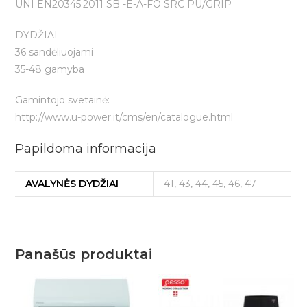
UNI EN20345:2011 SB -E-A-FO SRC PU/GRIP
DYDŽIAI
36 sandėliuojami
35-48 gamyba
Gamintojo svetainė:
http://www.u-power.it/cms/en/catalogue.html
Papildoma informacija
AVALYNĖS DYDŽIAI
41, 43, 44, 45, 46, 47
Panašūs produktai