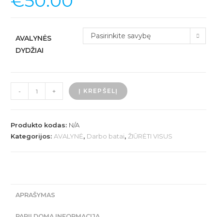
€
50.00
Pasirinkite savybę
AVALYNĖS
DYDŽIAI
produkto
-
+
Į KREPŠELĮ
kiekis:
Sandalai
SUPER
Produkto kodas:
N/A
GRIP
Kategorijos:
AVALYNĖ
,
Darbo batai
,
ŽIŪRĖTI VISUS
SB-
E-
A-
FO
APRAŠYMAS
SRC
U-
PAPILDOMA INFORMACIJA