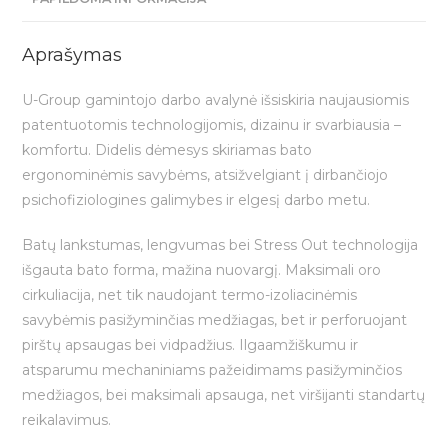
power
Aprašymas
U-Group gamintojo darbo avalynė išsiskiria naujausiomis
patentuotomis technologijomis, dizainu ir svarbiausia –
komfortu. Didelis dėmesys skiriamas bato
ergonominėmis savybėms, atsižvelgiant į dirbančiojo
psichofiziologines galimybes ir elgesį darbo metu.
Batų lankstumas, lengvumas bei Stress Out technologija
išgauta bato forma, mažina nuovargį. Maksimali oro
cirkuliacija, net tik naudojant termo-izoliacinėmis
savybėmis pasižyminčias medžiagas, bet ir perforuojant
pirštų apsaugas bei vidpadžius. Ilgaamžiškumu ir
atsparumu mechaniniams pažeidimams pasižyminčios
medžiagos, bei maksimali apsauga, net viršijanti standartų
reikalavimus.