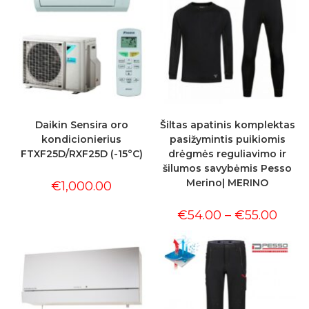
Daikin Sensira oro
Šiltas apatinis komplektas
kondicionierius
pasižymintis puikiomis
FTXF25D/RXF25D (-15°C)
drėgmės reguliavimo ir
šilumos savybėmis Pesso
Merino| MERINO
€
1,000.00
€
54.00
–
€
55.00