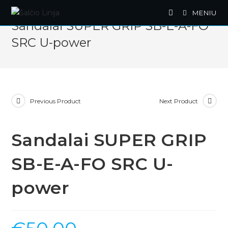
Skip
MENIU
to
Sandalai SUPER GRIP SB-E-A-FO
content
SRC U-power
Previous Product
Next Product
Sandalai SUPER GRIP
SB-E-A-FO SRC U-
power