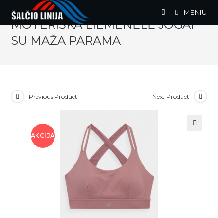
Skip
MENIU
to
MOTERIŠKA LIEMENĖLĖ JOGAI
content
SU MAŽA PARAMA
Previous Product
Next Product
AKCIJA
🔍
!