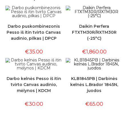
Darbo puskombinezonis
Daikin Perfera
Pesso iš itin tvirto Canvas
FTXTM30R/RXTM30R
audinio, pilkas | DPCP
(-25°C)
€
35.00
€
1,860.00
Darbo kelnės Pesso iš itin
KLB1845PB | Darbinės
tvirto Canvas audinio,
kelnės L.Brador 1845N,
mėlynos | KDCM
juodos
€
30.00
€
65.00