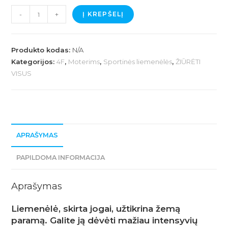
produkto
-
+
Į KREPŠELĮ
kiekis:
MOTERIŠKA
LIEMENĖLĖ
Produkto kodas:
N/A
JOGAI
Kategorijos:
4F
,
Moterims
,
Sportinės liemenėlės
,
ŽIŪRĖTI
VISUS
SU
MAŽA
PARAMA
APRAŠYMAS
PAPILDOMA INFORMACIJA
Aprašymas
Liemenėlė, skirta jogai, užtikrina žemą
paramą. Galite ją dėvėti mažiau intensyvių