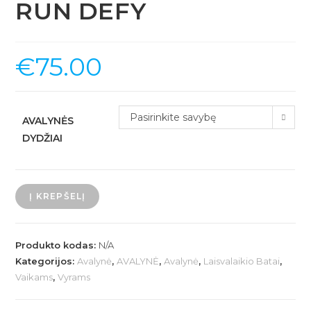
RUN DEFY
€
75.00
Pasirinkite savybę
AVALYNĖS
DYDŽIAI
produkto
Į KREPŠELĮ
kiekis:
Bėgimo
avalynė
Produkto kodas:
N/A
NIKE
Kategorijos:
Avalynė
,
AVALYNĖ
,
Avalynė
,
Laisvalaikio Batai
,
Vaikams
,
Vyrams
RUN
DEFY