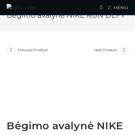
Skip
MENIU
to
Bėgimo avalynė NIKE RUN DEFY
content
Previous Product
Next Product
Bėgimo avalynė NIKE