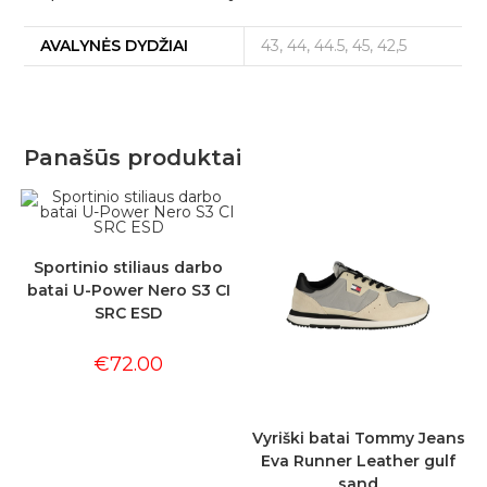
AVALYNĖS DYDŽIAI
43, 44, 44.5, 45, 42,5
Panašūs produktai
Sportinio stiliaus darbo
batai U-Power Nero S3 CI
SRC ESD
€
72.00
Vyriški batai Tommy Jeans
Eva Runner Leather gulf
sand